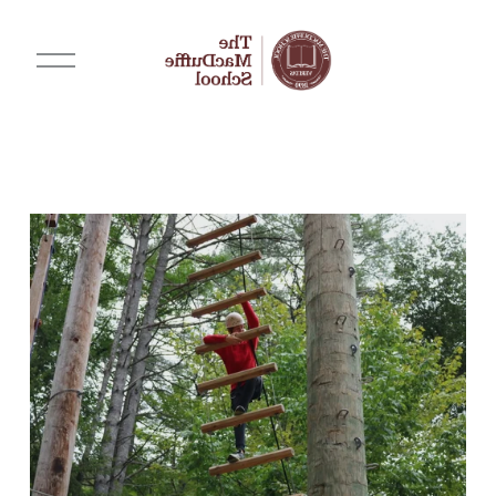
打
开
菜
单